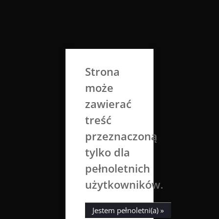
Skip
to
Aga Dobrowolska
content
Sztuka broni się sama
Strona
może
zawierać
treść
przeznaczoną
tylko dla
Dżona
Agni
Skrzypek
pełnoletnich
użytkowników.
24 listopada 2016
Aga Dobrowolska