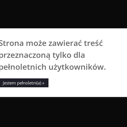
Strona może zawierać treść
Aga Dobrowolska
przeznaczoną tylko dla
Sztuka broni się sama
pełnoletnich użytkowników.