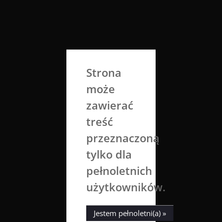
Skip
to
Aga Dobrowolska
content
Sztuka broni się sama
Strona
może
zawierać
treść
przeznaczoną
tylko dla
Nieznajoma
Vich
Wyobraźnia
pełnoletnich
użytkowników.
26 listopada 2016
Aga Dobrowolska