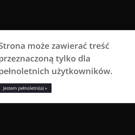
Strona może zawierać treść
Aga Dobrowolska
przeznaczoną tylko dla
Sztuka broni się sama
pełnoletnich użytkowników.