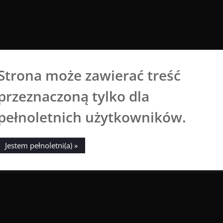
Strona może zawierać treść
Aga Dobrowolska
przeznaczoną tylko dla
Sztuka broni się sama
pełnoletnich użytkowników.