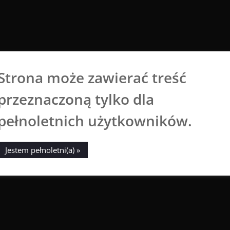
Strona może zawierać treść
Aga Dobrowolska
przeznaczoną tylko dla
Sztuka broni się sama
pełnoletnich użytkowników.