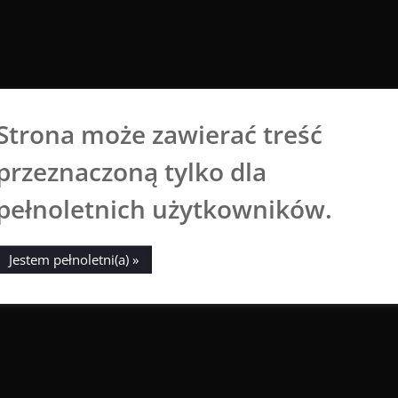
Strona może zawierać treść
Aga Dobrowolska
przeznaczoną tylko dla
Sztuka broni się sama
pełnoletnich użytkowników.