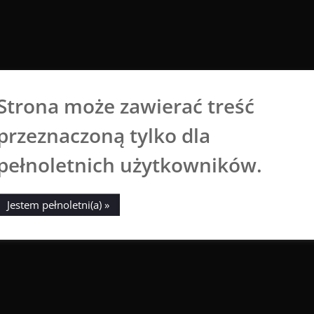
Strona może zawierać treść
Aga Dobrowolska
przeznaczoną tylko dla
Sztuka broni się sama
pełnoletnich użytkowników.