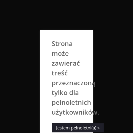
Skip
to
Aga Dobrowolska
content
Sztuka broni się sama
Strona
może
zawierać
treść
przeznaczoną
tylko dla
Ostatnie
„Hugo Boss”
pełnoletnich
zbiory
użytkowników.
5 lipca 2026
Aga Dobrowolska