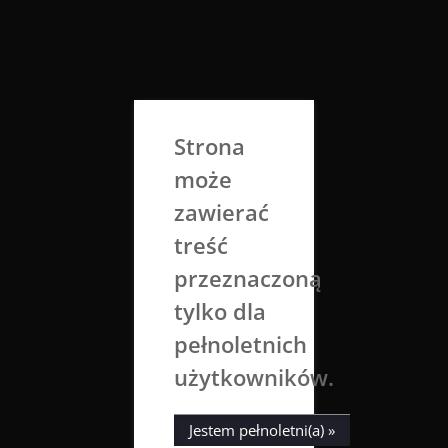
Skip
to
Aga Dobrowolska
content
Sztuka broni się sama
Strona
może
zawierać
treść
przeznaczoną
tylko dla
pełnoletnich
użytkowników.