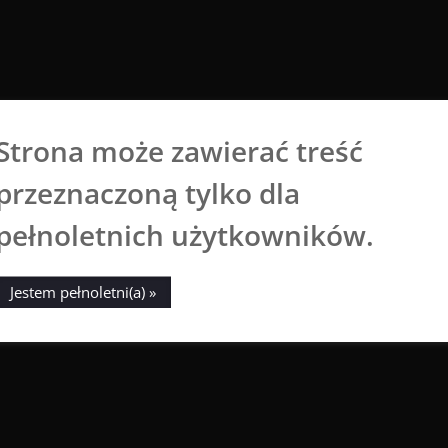
Strona może zawierać treść
Aga Dobrowolska
przeznaczoną tylko dla
Sztuka broni się sama
pełnoletnich użytkowników.