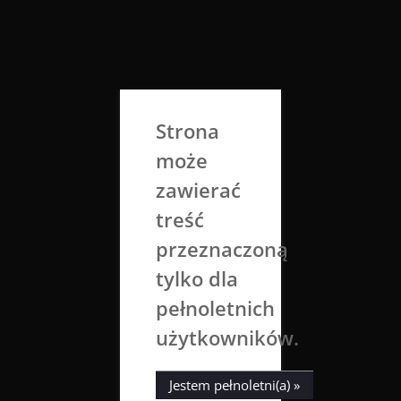
Skip
to
Aga Dobrowolska
content
Sztuka broni się sama
Strona
może
zawierać
treść
przeznaczoną
tylko dla
Adrian
Łapa
11 grudnia 2016
Aga Dobrowolska
pełnoletnich
użytkowników.