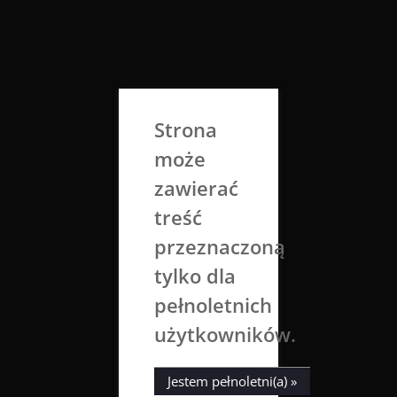
Skip
to
Aga Dobrowolska
content
Sztuka broni się sama
Strona
może
zawierać
treść
przeznaczoną
tylko dla
Miesiąc:
sierpień 2023
pełnoletnich
użytkowników.