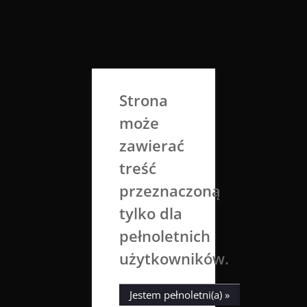
Skip
to
Aga Dobrowolska
content
Sztuka broni się sama
Strona
może
zawierać
treść
przeznaczoną
tylko dla
Kategoria:
fot. Krajobrazy
pełnoletnich
użytkowników.