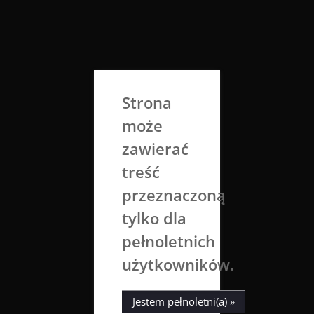
Skip
to
Aga Dobrowolska
content
Sztuka broni się sama
Strona
może
zawierać
treść
przeznaczoną
tylko dla
Kategoria:
Koty
pełnoletnich
użytkowników.