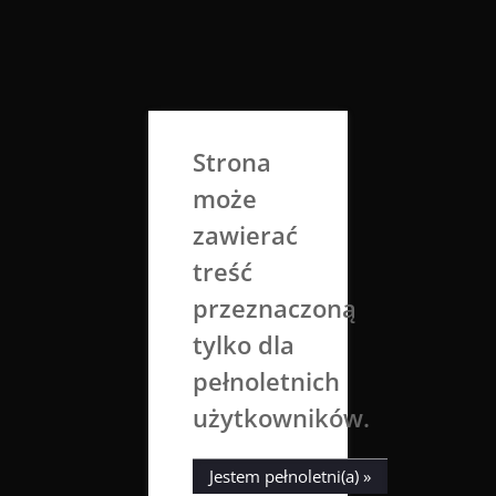
Skip
to
Aga Dobrowolska
content
Sztuka broni się sama
Strona
może
zawierać
treść
przeznaczoną
tylko dla
O stronie
pełnoletnich
użytkowników.