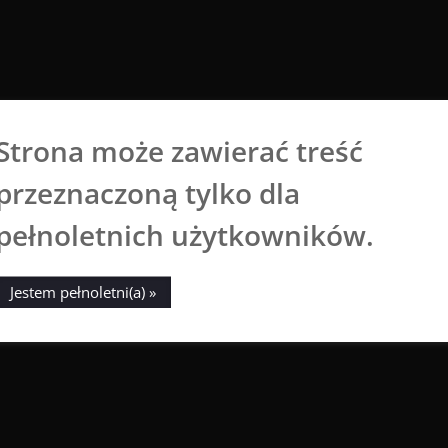
Strona może zawierać treść
Aga Dobrowolska
przeznaczoną tylko dla
Sztuka broni się sama
pełnoletnich użytkowników.