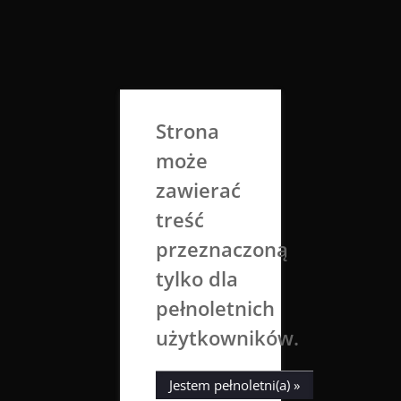
Skip
to
Aga Dobrowolska
content
Sztuka broni się sama
Strona
może
zawierać
treść
przeznaczoną
tylko dla
Kategoria:
fot. Architektura
pełnoletnich
użytkowników.