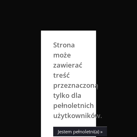
Skip
to
Aga Dobrowolska
content
Sztuka broni się sama
Strona
może
zawierać
treść
przeznaczoną
tylko dla
Kategoria:
Portrety ludzi
pełnoletnich
użytkowników.