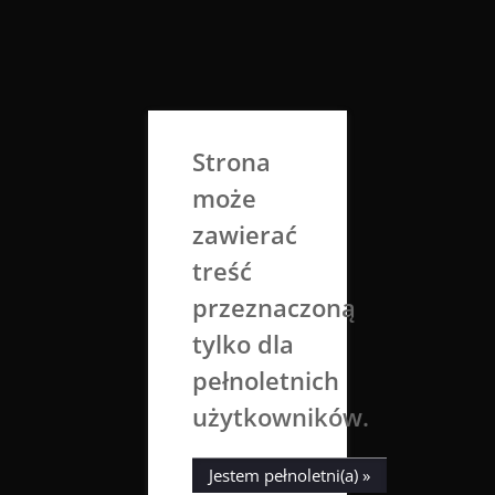
Skip
to
Aga Dobrowolska
content
Sztuka broni się sama
Strona
może
zawierać
treść
przeznaczoną
tylko dla
Miesiąc:
październik 2017
pełnoletnich
użytkowników.