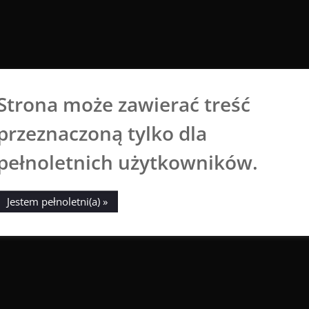
Strona może zawierać treść
Aga Dobrowolska
przeznaczoną tylko dla
Sztuka broni się sama
pełnoletnich użytkowników.