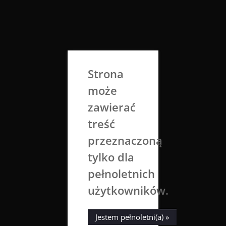
Skip
to
Aga Dobrowolska
content
Sztuka broni się sama
Strona
może
zawierać
treść
przeznaczoną
tylko dla
Tag:
nagość
pełnoletnich
użytkowników.