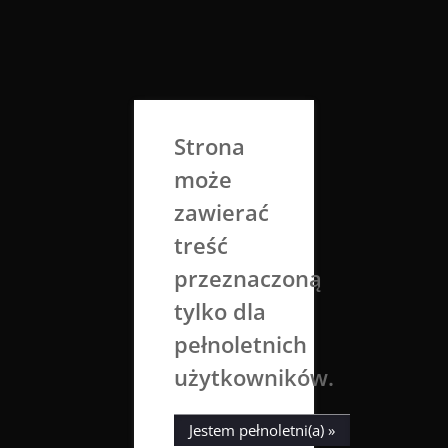
Skip
to
Aga Dobrowolska
content
Sztuka broni się sama
Strona
może
zawierać
treść
przeznaczoną
tylko dla
Miesiąc:
sierpień 2018
pełnoletnich
użytkowników.