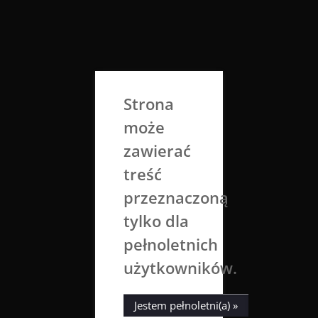
Skip
to
Aga Dobrowolska
content
Sztuka broni się sama
Strona
może
zawierać
treść
przeznaczoną
tylko dla
Kategoria:
fot. Portrety
pełnoletnich
użytkowników.