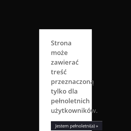
Skip
to
Aga Dobrowolska
content
Sztuka broni się sama
Strona
może
zawierać
treść
przeznaczoną
tylko dla
Miesiąc:
grudzień 2020
pełnoletnich
użytkowników.