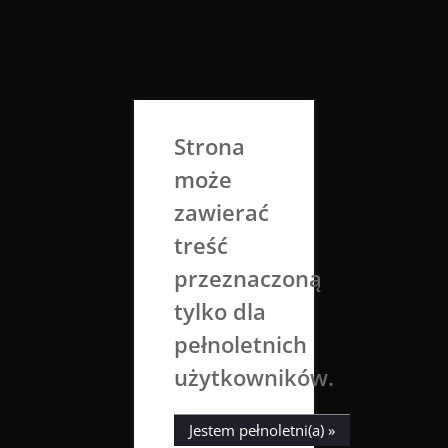
Skip
to
Aga Dobrowolska
content
Sztuka broni się sama
Strona
może
zawierać
treść
przeznaczoną
tylko dla
Phil
Bart
Nieznajoma
pełnoletnich
użytkowników.
26 listopada 2016
Aga Dobrowolska