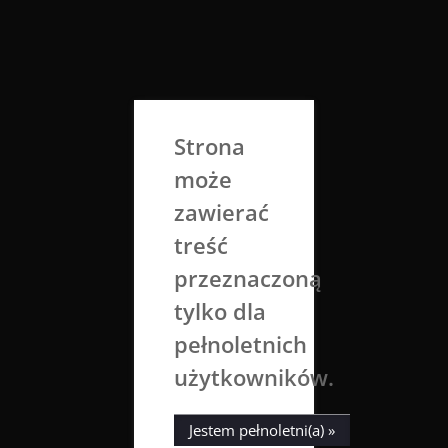
Skip
to
Aga Dobrowolska
content
Sztuka broni się sama
Strona
może
zawierać
treść
przeznaczoną
tylko dla
Kategoria:
Krajobrazy
pełnoletnich
użytkowników.