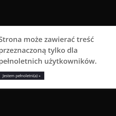
Strona może zawierać treść
Aga Dobrowolska
przeznaczoną tylko dla
Sztuka broni się sama
pełnoletnich użytkowników.