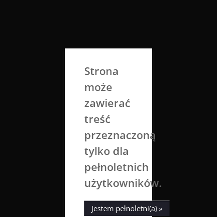
Skip
to
Aga Dobrowolska
content
Sztuka broni się sama
Strona
może
zawierać
treść
przeznaczoną
tylko dla
Miesiąc:
kwiecień 2020
pełnoletnich
użytkowników.