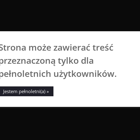
Strona może zawierać treść
Aga Dobrowolska
przeznaczoną tylko dla
Sztuka broni się sama
pełnoletnich użytkowników.