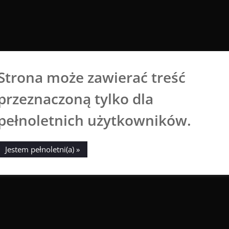
Strona może zawierać treść
Aga Dobrowolska
przeznaczoną tylko dla
Sztuka broni się sama
pełnoletnich użytkowników.