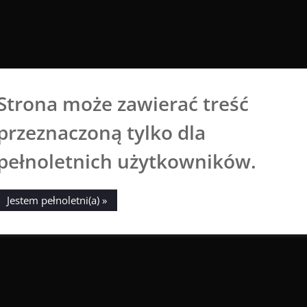
Strona może zawierać treść
Aga Dobrowolska
przeznaczoną tylko dla
Sztuka broni się sama
pełnoletnich użytkowników.