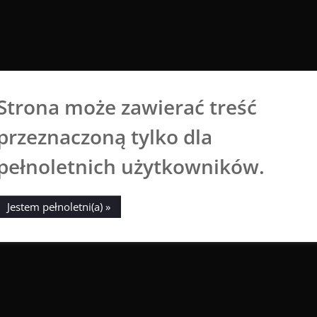
Strona może zawierać treść
Aga Dobrowolska
przeznaczoną tylko dla
Sztuka broni się sama
pełnoletnich użytkowników.