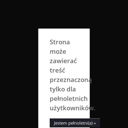
Skip
to
Aga Dobrowolska
content
Sztuka broni się sama
Strona
może
zawierać
treść
przeznaczoną
tylko dla
Klaus
Nago
Naga
pełnoletnich
użytkowników.
19 listopada 2016
Aga Dobrowolska